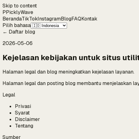
Skip to content
P
Pickly
Wave
Beranda
TikTok
Instagram
Blog
FAQ
Kontak
Pilih bahasa
←
Daftar blog
2026-05-06
Kejelasan kebijakan untuk situs utili
Halaman legal dan blog meningkatkan kejelasan layanan.
Halaman legal dan posting blog membantu menjelaskan la
Legal
Privasi
Syarat
Disclaimer
Tentang
Sumber