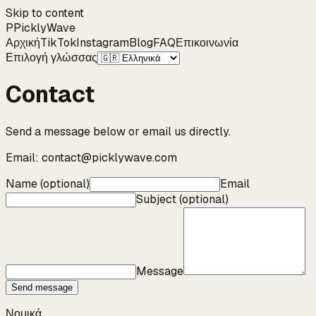
Skip to content
P
Pickly
Wave
Αρχική
TikTok
Instagram
Blog
FAQ
Επικοινωνία
Επιλογή γλώσσας
Contact
Send a message below or email us directly.
Email:
contact@picklywave.com
Name (optional)
Email
Subject (optional)
Message
Send message
Νομικά